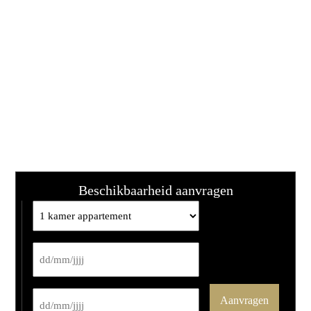
Beschikbaarheid aanvragen
DD
slash
MM